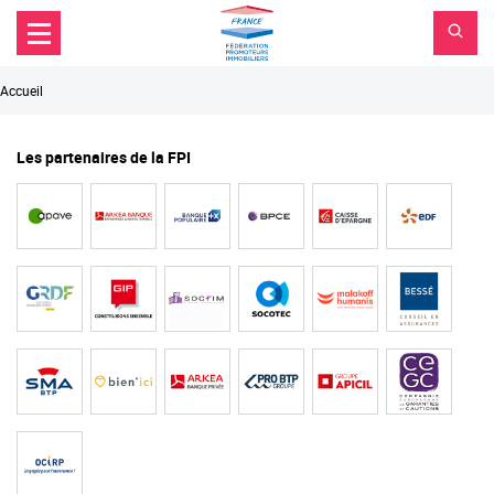
FPI
Aller au contenu principal
Aller au menu principal
France
Aller à la recherche
Fil
Accueil
d'Ariane
Les partenaires de la FPI