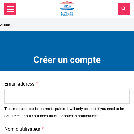
FPI
Aller au contenu principal
Aller au menu principal
France
Aller à la recherche
Fil
Accueil
d'Ariane
Créer un compte
Email address
The email address is not made public. It will only be used if you need to be
contacted about your account or for opted-in notifications.
Nom d'utilisateur