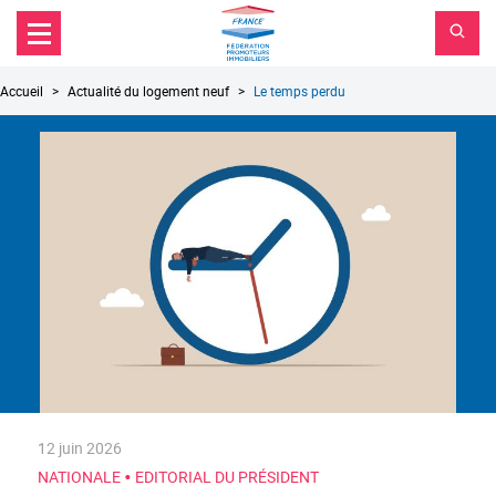
FPI
Aller au contenu principal
Aller au menu principal
France
Aller à la recherche
Fil
Accueil
Actualité du logement neuf
Le temps perdu
d'Ariane
12 juin 2026
•
NATIONALE
EDITORIAL DU PRÉSIDENT