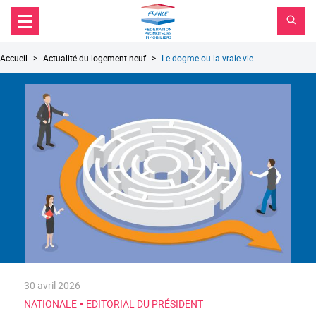
FPI
Aller au contenu principal
Aller au menu principal
France
Aller à la recherche
Fil
Accueil
Actualité du logement neuf
Le dogme ou la vraie vie
d'Ariane
30 avril 2026
•
NATIONALE
EDITORIAL DU PRÉSIDENT