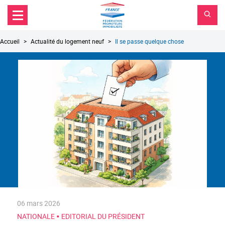
FPI
Aller au contenu principal
Aller au menu principal
France
Aller à la recherche
Fil
Accueil
Actualité du logement neuf
Il se passe quelque chose
d'Ariane
06 mars 2026
•
NATIONALE
EDITORIAL DU PRÉSIDENT